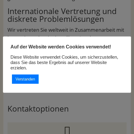
Internationale Vertretung und
diskrete Problemlösungen
Wir vertreten Sie weltweit in Zusammenarbeit mit
kooperierenden, im jeweiligen Land
niedergelassenen Berufsträgern. Weitere
Auf der Website werden Cookies verwendet!
Expertise erhalten wir über den Austausch mit
Diese Website verwendet Cookies, um sicherzustellen,
bekannten Spezialisten und Professoren der
dass Sie das beste Ergebnis auf unserer Website
erzielen.
jeweiligen Themenbereiche. Dabei steht stets die
effektivste Strategie zur Wahrung Ihrer Interessen
Verstanden
im Vordergrund.
Kontaktoptionen
